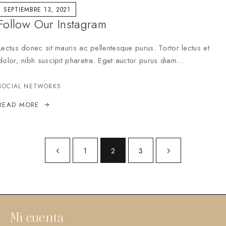
SEPTIEMBRE 13, 2021
Follow Our Instagram
Lectus donec sit mauris ac pellentesque purus. Tortor lectus et
dolor, nibh suscipit pharetra. Eget auctor purus diam…
SOCIAL NETWORKS
READ MORE
1
2
3
Mi cuenta