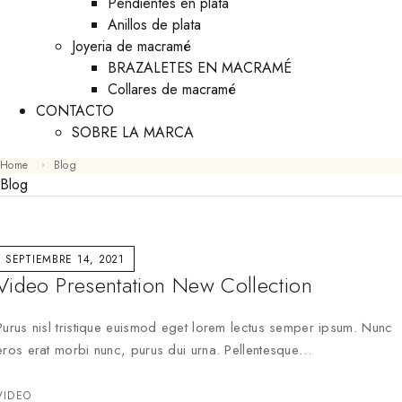
Pendientes en plata
Anillos de plata
Joyeria de macramé
BRAZALETES EN MACRAMÉ
Collares de macramé
CONTACTO
SOBRE LA MARCA
Home
Blog
Blog
SEPTIEMBRE 14, 2021
Video Presentation New Collection
Purus nisl tristique euismod eget lorem lectus semper ipsum. Nunc
eros erat morbi nunc, purus dui urna. Pellentesque…
VIDEO