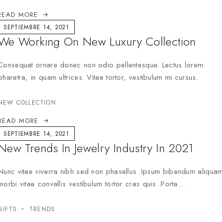
READ MORE
SEPTIEMBRE 14, 2021
We Working On New Luxury Collection
Consequat ornare donec non odio pellentesque. Lectus lorem
pharetra, in quam ultrices. Vitae tortor, vestibulum mi cursus.
NEW COLLECTION
READ MORE
SEPTIEMBRE 14, 2021
New Trends In Jewelry Industry In 2021
Nunc vitae viverra nibh sed non phasellus. Ipsum bibendum aliqua
morbi vitae convallis vestibulum tortor cras quis. Porta…
GIFTS
TRENDS