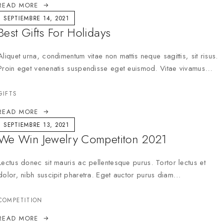
READ MORE
SEPTIEMBRE 14, 2021
Best Gifts For Holidays
Aliquet urna, condimentum vitae non mattis neque sagittis, sit risus.
Proin eget venenatis suspendisse eget euismod. Vitae vivamus…
GIFTS
READ MORE
SEPTIEMBRE 13, 2021
We Win Jewelry Competiton 2021
Lectus donec sit mauris ac pellentesque purus. Tortor lectus et
dolor, nibh suscipit pharetra. Eget auctor purus diam…
COMPETITION
READ MORE