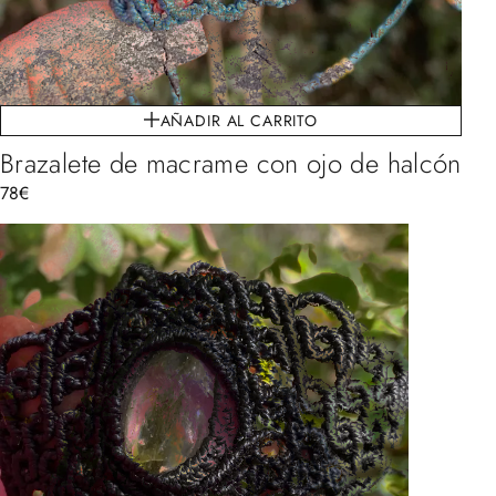
AÑADIR AL CARRITO
Brazalete de macrame con ojo de halcón
78
€