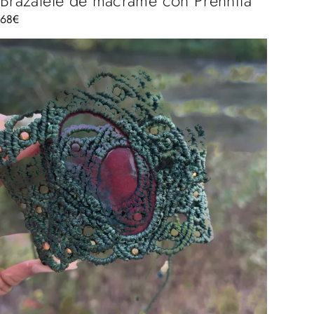
Brazalete de macrame con Prehnita
68
€