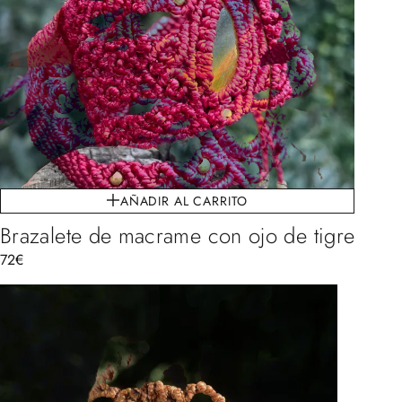
AÑADIR AL CARRITO
Brazalete de macrame con ojo de tigre
72
€