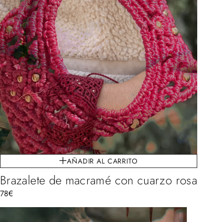
AÑADIR AL CARRITO
Brazalete de macramé con cuarzo rosa
78
€