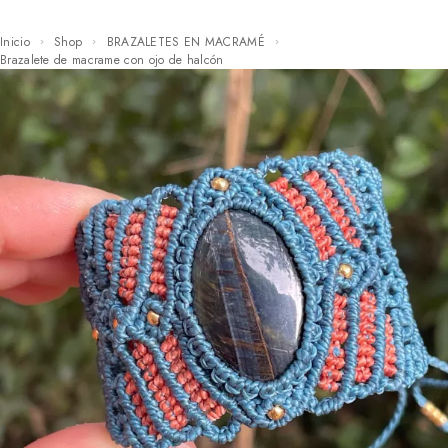
Inicio
Shop
BRAZALETES EN MACRAMÉ
Brazalete de macrame con ojo de halcón