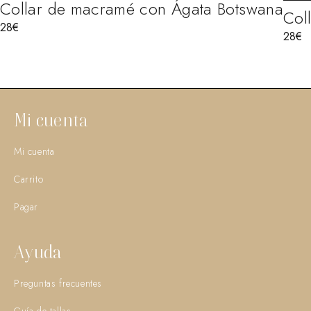
Collar de macramé con Ágata Botswana
Col
28
€
28
€
Mi cuenta
Mi cuenta
Carrito
Pagar
Ayuda
Preguntas frecuentes