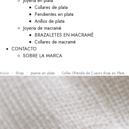
Joyeria en plata
Collares de plata
Pendientes en plata
Anillos de plata
Joyeria de macramé
BRAZALETES EN MACRAMÉ
Collares de macramé
CONTACTO
SOBRE LA MARCA
Inicio
Shop
Joyeria en plata
Collar Ofrenda de Cuarzo Rosa en Plata