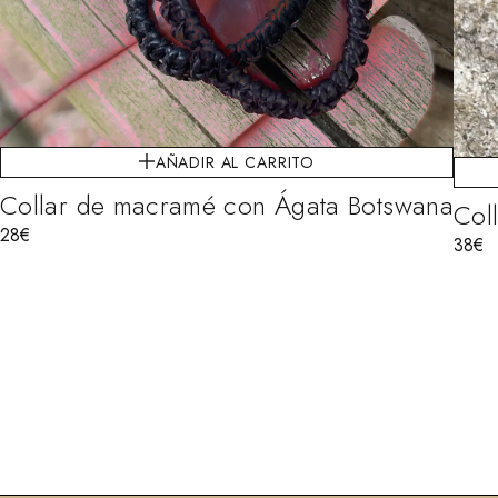
AÑADIR AL CARRITO
Collar de macramé con Ágata Botswana
Col
28
€
38
€