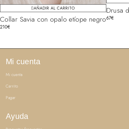
Drusa d
AÑADIR AL CARRITO
Collar Savia con opalo etíope negro
67
€
210
€
Mi cuenta
Mi cuenta
Carrito
Pagar
Ayuda