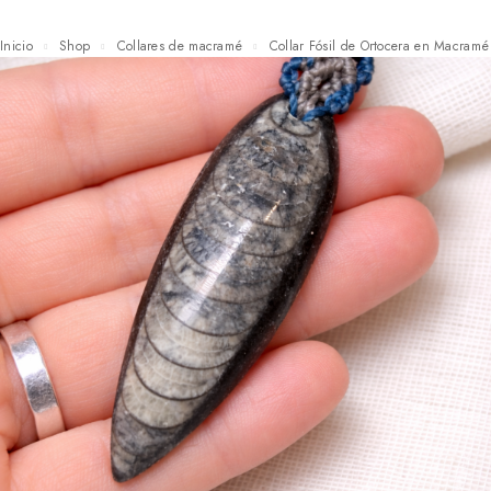
Inicio
Shop
Collares de macramé
Collar Fósil de Ortocera en Macramé