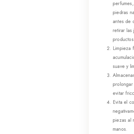
perfumes,
piedras n
antes de c
retirar la
productos 
Limpieza f
acumulaci
suave y li
Almacenam
prolongar
evitar fri
Evita el c
negativame
piezas al
manos.