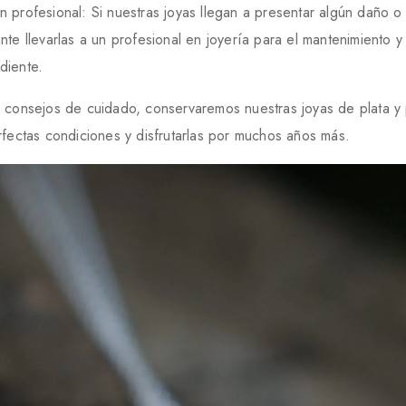
 profesional: Si nuestras joyas llegan a presentar algún daño o
nte llevarlas a un profesional en joyería para el mantenimiento y
diente.
 consejos de cuidado, conservaremos nuestras joyas de plata y 
rfectas condiciones y disfrutarlas por muchos años más.