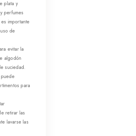
e plata y
 y perfumes
 es importante
l uso de
ra evitar la
de algodón
 de suciedad.
o puede
rtimentos para
tar
 retirar las
e lavarse las