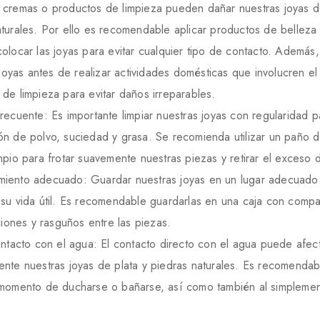
 cremas o productos de limpieza pueden dañar nuestras joyas d
aturales. Por ello es recomendable aplicar productos de belleza
olocar las joyas para evitar cualquier tipo de contacto. Además,
s joyas antes de realizar actividades domésticas que involucren e
de limpieza para evitar daños irreparables.
recuente: Es importante limpiar nuestras joyas con regularidad pa
ón de polvo, suciedad y grasa. Se recomienda utilizar un paño 
mpio para frotar suavemente nuestras piezas y retirar el exceso
iento adecuado: Guardar nuestras joyas en un lugar adecuad
 su vida útil. Es recomendable guardarlas en una caja con compa
cciones y rasguños entre las piezas.
ontacto con el agua: El contacto directo con el agua puede afec
nte nuestras joyas de plata y piedras naturales. Es recomendable
 momento de ducharse o bañarse, así como también al simplement